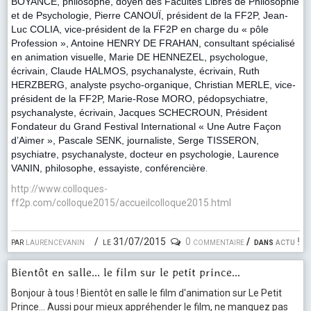
BOYANCÉ, philosophe, doyen des Facultés Libres de Philosophie
et de Psychologie, Pierre CANOUÏ, président de la FF2P, Jean-
Luc COLIA, vice-président de la FF2P en charge du « pôle
Profession », Antoine HENRY DE FRAHAN, consultant spécialisé
en animation visuelle, Marie DE HENNEZEL, psychologue
,
écrivain, Claude HALMOS, psychanalyste, écrivain, Ruth
HERZBERG, analyste psycho-organique, Christian MERLE, vice-
président de la FF2P, Marie-Rose MORO, pédopsychiatre,
psychanalyste, écrivain, Jacques SCHECROUN, Président
Fondateur du Grand Festival International « Une Autre Façon
d’Aimer », Pascale SENK, journaliste, Serge TISSERON,
psychiatre, psychanalyste, docteur en psychologie, Laurence
VANIN, philosophe, essayiste, conférencière
.
http://www.colloques-
ff2p.com/colloque2015/accueilcolloque2015.html
par
laurencevanin
le 31/07/2015
0 commentaire
dans
actu !
Bientôt en salle... le film sur le petit prince...
Bonjour à tous ! Bientôt en salle le film d'animation sur Le Petit
Prince... Aussi pour mieux appréhender le film, ne manquez pas