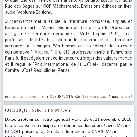
Ovadia. Elle est l’invitée permanente de Brigitte Lascombe dans
Rue des Sages sur RCF Méditerranée. Emissions éditées en livre
audio. Voolume Editions.
JürgenWertheimer a étudié la littérature comparée, anglais et
histoire de l'art à Munich, Sienne et Rome. Il a été Professeur
agrégé de Littérature allemande à Metz. Depuis 1991, il est
professeur de littérature allemande moderne et de littérature
comparée à Tübingen. Wertheimer est co-éditeur de la revue
comparative "
Arcadia
". Il a été professeur invité à l'Université
Paris 8. Il est également co-initiateur du projet des valeurs monde
et il reçut le "Prix International de la Laïcité», décerné par le
Comité Laïcité République (Paris).
par
laurencevanin
le 02/08/2015
0 commentaire
dans
actu !
COLLOQUE SUR : LES PEURS
Dates à retenir sur votre agenda ! Paris, 20 et 21 novembre 2015
Laurence Vanin participe au colloque sur les peurs ! avec Michèle
BENOIT philosophe, Directeur de recherche CNRS, Michel