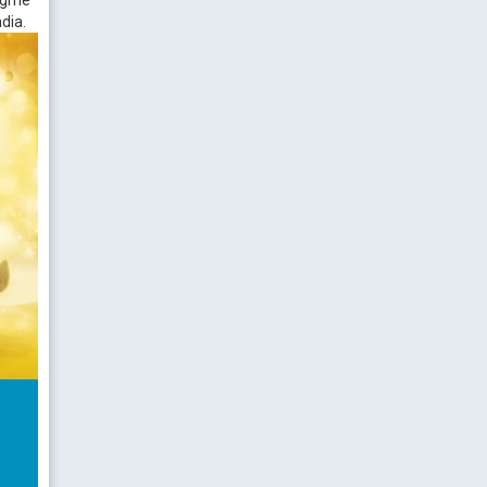
nigme
adia.